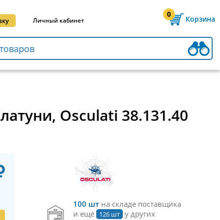
0
Корзина
вку
Личный кабинет
туни, Osculati 38.131.40
100 шт
на складе поставщика
и ещё
у других
126 шт