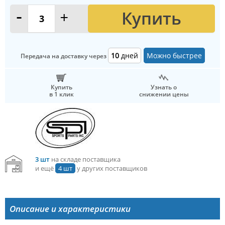
Купить
-
+
10
дней
Можно быстрее
Передача на доставку через
Купить
Узнать о
в 1 клик
снижении цены
3 шт
на складе поставщика
и ещё
4 шт
у других поставщиков
Описание и характеристики