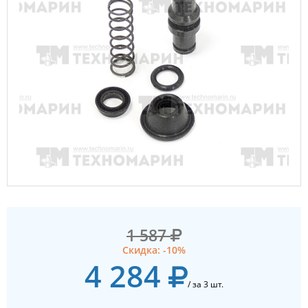
1 587
Скидка: -10%
4 284
/ за 3 шт.