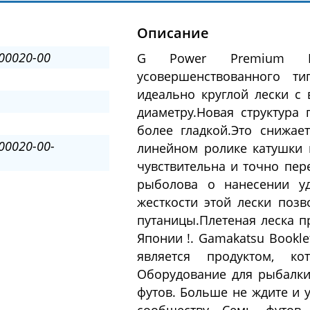
Описание
00020-00
G Power Premium Br
усовершенствованного т
идеально круглой лески с
диаметру.Новая структура 
более гладкой.Это снижа
00020-00-
линейном ролике катушки 
чувствительна и точно пер
рыболова о нанесении уд
жесткости этой лески позв
путаницы.Плетеная леска п
Японии !. Gamakatsu Bookle
является продуктом, ко
Оборудование для рыбалки
футов. Больше не ждите и 