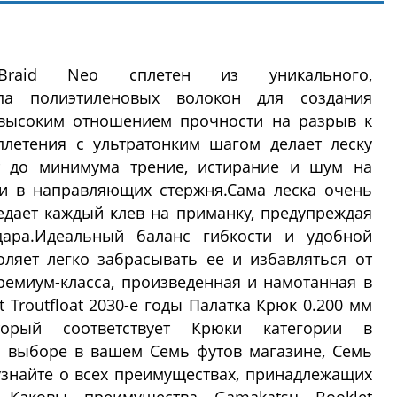
aid Neo сплетен из уникального,
ипа полиэтиленовых волокон для создания
 высоким отношением прочности на разрыв к
плетения с ультратонким шагом делает леску
ет до минимума трение, истирание и шум на
и в направляющих стержня.Сама леска очень
едает каждый клев на приманку, предупреждая
ара.Идеальный баланс гибкости и удобной
оляет легко забрасывать ее и избавляться от
ремиум-класса, произведенная и намотанная в
t Troutfloat 2030-е годы Палатка Крюк 0.200 мм
торый соответствует Крюки категории в
 выборе в вашем Семь футов магазине, Семь
узнайте о всех преимуществах, принадлежащих