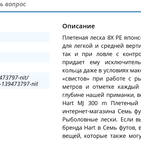
ь вопрос
Описание
Плетеная леска 8X PE япон
для легкой и средней верт
так и при ловле с контр
придает ему исключител
кольца даже в условиях ма
473797-nit/
«свистов» при работе с р
-139473797-nit
метров и отметке каждый
глубине нашей приманки, в
Hart MJ 300 m Плетеный 
интернет-магазина Семь фу
Рыболовные лески. Если в
бренда Hart в Семь футов,
вещей, которые также могу