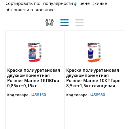
Сортировать по:
популярности
цене
скидке
обновлению
доставке
Краска полиуретановая
Краска полиуретановая
двухкомпонентная
двухкомпонентная
Polimer Marine 1КПВГкр
Polimer Marine 10КПГорн
0,85кг+0,15кг
8,5кг+1,5кг глянцевая
высокоглянцевая
оранжевая
t458160
t458980
Код товара:
Код товара:
красная