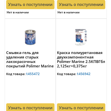
Узнать о поступлении
Узнать о поступлении
Нет в наличии
Нет в наличии
Смывка-гель для
Краска полиуретановая
удаления старых
двухкомпонентная
лакокрасочных
Polimer Marine 2.5КПВГбл
покрытий Polimer Marine
2,125кг+0,375кг
СГ0.9 1кг
высокоглянцевая белая
t455472
t456942
Код товара:
Код товара:
быстродействующая
Узнать о поступлении
Узнать о поступлении