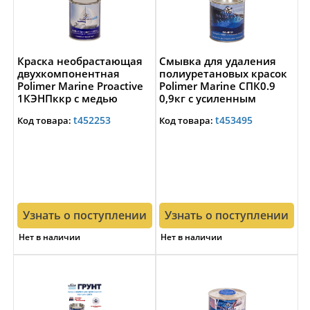
Краска необрастающая
Смывка для удаления
двухкомпонентная
полиуретановых красок
Polimer Marine Proactive
Polimer Marine СПК0.9
1КЭНПккр с медью
0,9кг с усиленным
1кг+0,04кг красно-
составом
t452253
t453495
Код товара:
Код товара:
коричневая до 30 узлов
Узнать о поступлении
Узнать о поступлении
Нет в наличии
Нет в наличии