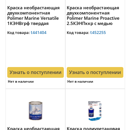
Краска необрастающая
Краска необрастающая
двухкомпонентная
двухкомпонентная
Polimer Marine Versatile
Polimer Marine Proactive
1КЭНВгрф твердая
2.5КЭНПккр с медью
1кг+0,04кг графитовая
2,5кг+0,1кг красно-
t441404
t452255
Код товара:
Код товара:
до 40 узлов
коричневая до 30 узлов
Узнать о поступлении
Узнать о поступлении
Нет в наличии
Нет в наличии
Краска необрастающая
Краска полиуретановая