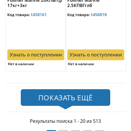
Polimer Marine 20КПВГср
Polimer Marine
17кг+3кг
2.5КПВГглб
высокоглянцевая серая
2,125кг+0,375кг
t458161
t456818
Код товара:
Код товара:
высокоглянцевая
голубая
Узнать о поступлении
Узнать о поступлении
Нет в наличии
Нет в наличии
ПОКАЗАТЬ ЕЩЁ
Результаты поиска 1 - 20 из 513