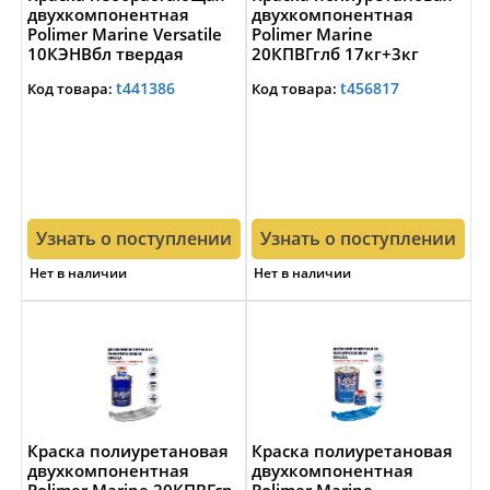
двухкомпонентная
двухкомпонентная
Polimer Marine Versatile
Polimer Marine
10КЭНВбл твердая
20КПВГглб 17кг+3кг
10кг+0,4кг белая до 40
высокоглянцевая
t441386
t456817
Код товара:
Код товара:
узлов
голубая
Узнать о поступлении
Узнать о поступлении
Нет в наличии
Нет в наличии
Краска полиуретановая
Краска полиуретановая
двухкомпонентная
двухкомпонентная