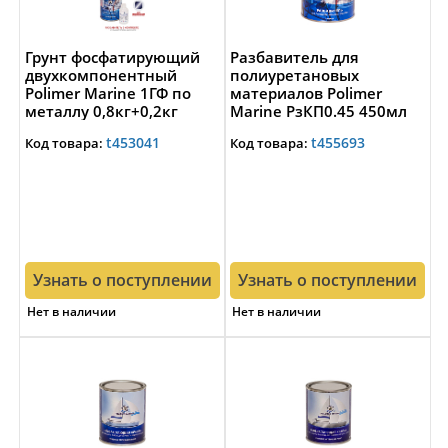
Грунт фосфатирующий
Разбавитель для
двухкомпонентный
полиуретановых
Polimer Marine 1ГФ по
материалов Polimer
металлу 0,8кг+0,2кг
Marine РзКП0.45 450мл
t453041
t455693
Код товара:
Код товара:
Узнать о поступлении
Узнать о поступлении
Нет в наличии
Нет в наличии