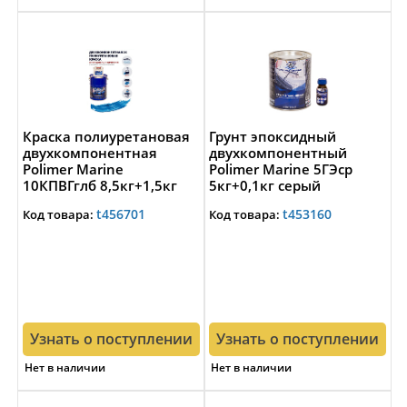
Краска полиуретановая
Грунт эпоксидный
двухкомпонентная
двухкомпонентный
Polimer Marine
Polimer Marine 5ГЭср
10КПВГглб 8,5кг+1,5кг
5кг+0,1кг серый
высокоглянцевая
t456701
t453160
Код товара:
Код товара:
голубая
Узнать о поступлении
Узнать о поступлении
Нет в наличии
Нет в наличии