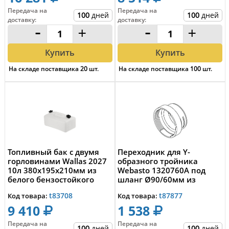
Передача на
Передача на
100
дней
100
дней
доставку
:
доставку
:
-
+
-
+
Купить
Купить
На складе поставщика
20
шт.
На складе поставщика
100
шт.
Топливный бак с двумя
Переходник для Y-
горловинами Wallas 2027
образного тройника
10л 380х195х210мм из
Webasto 1320760A под
белого бензостойкого
шланг Ø90/60мм из
полиэтилена
чёрного пластика
t83708
t87877
Код товара:
Код товара:
9 410
1 538
Передача на
Передача на
100
дней
100
дней