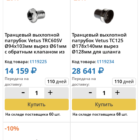
Транцевый выхлопной
Транцевый выхлопной
патрубок Vetus TRC60SV
патрубок Vetus TC125
Ø94x103мм вырез Ø61мм
Ø178x140мм вырез
с обратным клапаном из
Ø128мм для шланга
нержавеющей ...
Ø127мм из
t119225
t119234
Код товара:
Код товара:
армированного ...
14 159
28 641
Передача на
Передача на
110
дней
110
дней
доставку
:
доставку
:
-
+
-
+
Купить
Купить
На складе поставщика
60
шт.
На складе поставщика
68
шт.
-10%