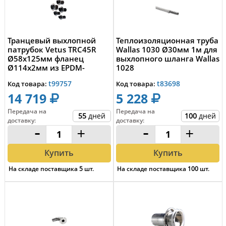
Транцевый выхлопной
Теплоизоляционная труба
патрубок Vetus TRC45R
Wallas 1030 Ø30мм 1м для
Ø58x125мм фланец
выхлопного шланга Wallas
Ø114x2мм из EPDM-
1028
резины и нержавеющей
t99757
t83698
Код товара:
Код товара:
ста...
14 719
5 228
Передача на
Передача на
55
дней
100
дней
доставку
:
доставку
:
-
+
-
+
Купить
Купить
На складе поставщика
5
шт.
На складе поставщика
100
шт.