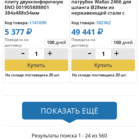
плиту двухконфорочную
патрубок Wallas 2466 для
ENO 001905888801
шланга Ø28мм из
384x488x54мм
нержавеющей стали с
защитой от попадания...
t141690
t82362
Код товара:
Код товара:
5 377
49 441
Передача на
Передача на
100
дней
100
дней
доставку
:
доставку
:
-
+
-
+
Купить
Купить
На складе поставщика
20
шт.
На складе поставщика
20
шт.
ПОКАЗАТЬ ЕЩЁ
Результаты поиска 1 - 24 из 560