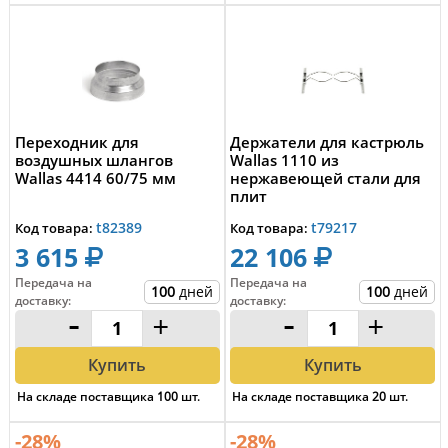
Переходник для
Держатели для кастрюль
воздушных шлангов
Wallas 1110 из
Wallas 4414 60/75 мм
нержавеющей стали для
плит
85DT/85DP/85NDT/87D
t82389
t79217
Код товара:
Код товара:
3 615
22 106
Передача на
Передача на
100
дней
100
дней
доставку
:
доставку
:
-
+
-
+
Купить
Купить
На складе поставщика
100
шт.
На складе поставщика
20
шт.
-28%
-28%