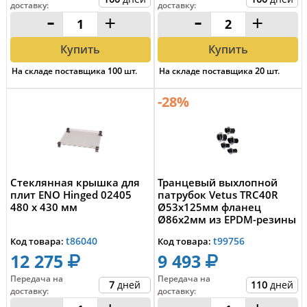
доставку
:
доставку
:
-
+
-
+
Купить
Купить
На складе поставщика
100
шт.
На складе поставщика
20
шт.
-28%
Стеклянная крышка для
Транцевый выхлопной
плит ENO Hinged 02405
патрубок Vetus TRC40R
480 x 430 мм
Ø53x125мм фланец
Ø86x2мм из EPDM-резины
и нержавеющей стал...
t86040
t99756
Код товара:
Код товара:
12 275
9 493
Передача на
Передача на
7
дней
110
дней
доставку
:
доставку
: