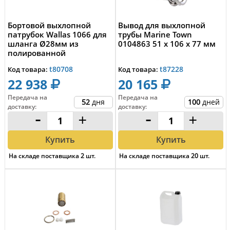
Бортовой выхлопной
Вывод для выхлопной
патрубок Wallas 1066 для
трубы Marine Town
шланга Ø28мм из
0104863 51 x 106 x 77 мм
полированной
нержавеющей стали
t80708
t87228
Код товара:
Код товара:
22 938
20 165
Передача на
Передача на
52
дня
100
дней
доставку
:
доставку
:
-
+
-
+
Купить
Купить
На складе поставщика
2
шт.
На складе поставщика
20
шт.