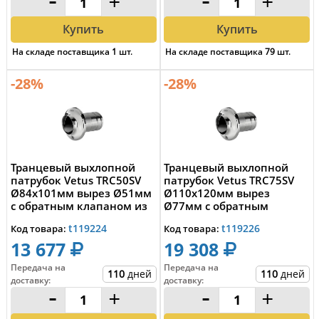
-
+
-
+
Купить
Купить
На складе поставщика
1
шт.
На складе поставщика
79
шт.
-28%
-28%
Транцевый выхлопной
Транцевый выхлопной
патрубок Vetus TRC50SV
патрубок Vetus TRC75SV
Ø84x101мм вырез Ø51мм
Ø110x120мм вырез
с обратным клапаном из
Ø77мм с обратным
нержавеющей ...
клапаном из
t119224
t119226
Код товара:
Код товара:
нержавеющей...
13 677
19 308
Передача на
Передача на
110
дней
110
дней
доставку
:
доставку
:
-
+
-
+