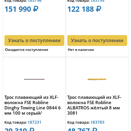
t83796
t83795
Код товара:
Код товара:
151 990
122 188
Узнать о поступлении
Узнать о поступлении
Ожидается поступление
Нет в наличии
Трос плавающий из XLF-
Трос плавающий из XLF-
волокна FSE Robline
волокна FSE Robline
Dinghy Towing Line 0844 6
ALBATROS жёлтый 8 мм
мм 100 м серый/
3081
оранжевый
t87231
t83783
Код товара:
Код товара:
20 319
48 767