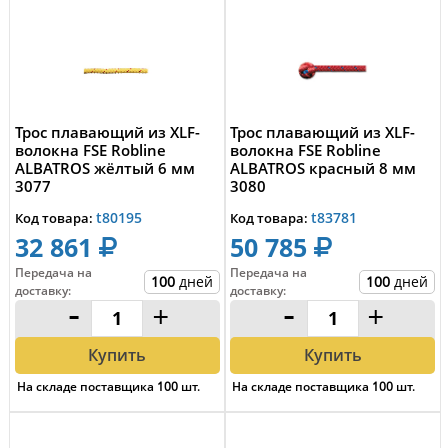
Трос плавающий из XLF-
Трос плавающий из XLF-
волокна FSE Robline
волокна FSE Robline
ALBATROS жёлтый 6 мм
ALBATROS красный 8 мм
3077
3080
t80195
t83781
Код товара:
Код товара:
32 861
50 785
Передача на
Передача на
100
дней
100
дней
доставку
:
доставку
:
-
+
-
+
Купить
Купить
На складе поставщика
100
шт.
На складе поставщика
100
шт.