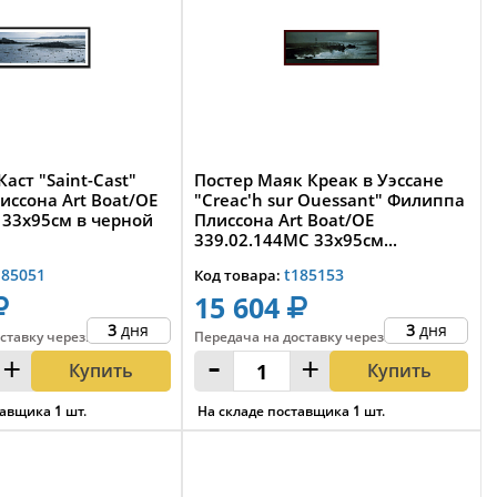
аст "Saint-Cast"
Постер Маяк Креак в Уэссане
ссона Art Boat/OE
"Creac'h sur Ouessant" Филиппа
 33x95см в черной
Плиссона Art Boat/OE
339.02.144MC 33x95cм...
185051
t185153
Код товара:
15 604
3
дня
3
дня
ставку
через
:
Передача на доставку
через
:
+
-
+
Купить
Купить
тавщика
1
шт.
На складе поставщика
1
шт.