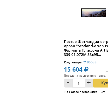
Постер Шотландия-ост
Арран "Scotland-Arran Is
Филиппа Плиссона Art 
339.01.072M 33x95...
t185089
Код товара:
15 604
Передача на доставку
через
:
-
+
Ку
На складе поставщика
1
шт.