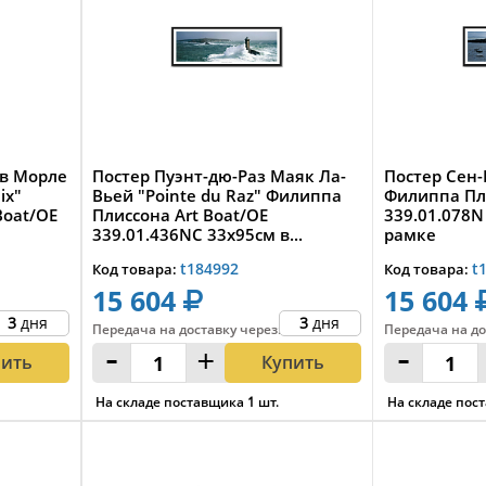
ив Морле
Постер Пуэнт-дю-Раз Маяк Ла-
Постер Сен-К
ix"
Вьей "Pointe du Raz" Филиппа
Филиппа Пли
Boat/OE
Плиссона Art Boat/OE
339.01.078N
339.01.436NС 33x95cм в...
рамке
t184992
t
Код товара:
Код товара:
15 604
15 604
3
дня
3
дня
Передача на доставку
через
:
Передача на до
-
+
-
пить
Купить
На складе поставщика
1
шт.
На складе пос