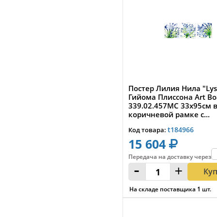
Постер Лилия Нила "Lys 
Гийома Плиссона Art Bo
339.02.457MC 33x95см 
коричневой рамке с...
t184966
Код товара:
15 604
Передача на доставку
через
:
-
+
Ку
На складе поставщика
1
шт.