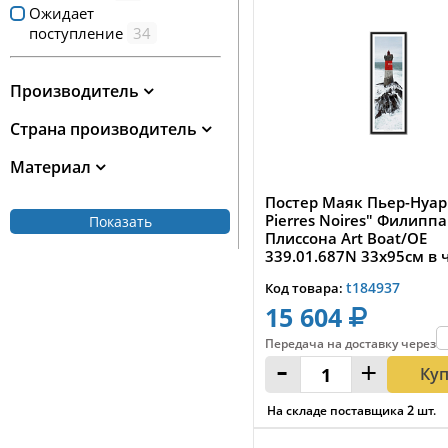
Ожидает
поступление
34
Производитель
Страна производитель
Материал
Постер Маяк Пьер-Нуар
Pierres Noires" Филиппа
Показать
Плиссона Art Boat/OE
339.01.687N 33x95см в ч
t184937
Код товара:
15 604
Передача на доставку
через
:
-
+
Ку
На складе поставщика
2
шт.