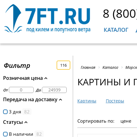
8 (800
КАТАЛОГ
Фильтр
116
Главная
Каталог
Морск
Розничная цена
КАРТИНЫ И 
От
До
Передача на доставку
Картины
Постеры
3 дня
82
Сортировать по:
цене
Статусы
В наличии
82