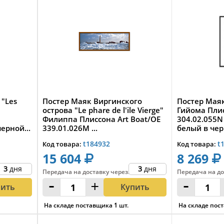
 "Les
Постер Маяк Виргинского
Постер Маяк
острова "Le phare de l'ile Vierge"
Гийома Плис
Филиппа Плиссона Art Boat/OE
304.02.055N
ерной...
339.01.026M ...
белый в че
t184932
t
Код товара:
Код товара:
15 604
8 269
3
дня
3
дня
Передача на доставку
через
:
Передача на до
-
+
-
пить
Купить
На складе поставщика
1
шт.
На складе пос