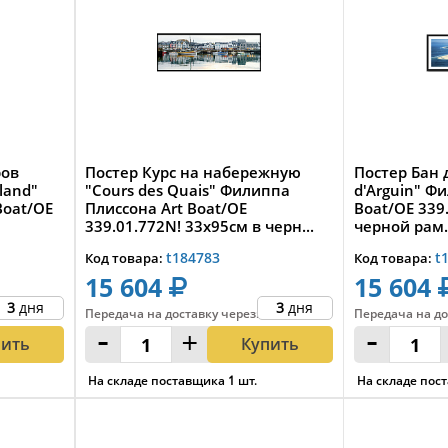
ров
Постер Курс на набережную
Постер Бан 
land"
"Cours des Quais" Филиппа
d'Arguin" Ф
Boat/OE
Плиссона Art Boat/OE
Boat/OE 339
339.01.772N! 33x95см в черн...
черной рам.
t184783
t
Код товара:
Код товара:
15 604
15 604
3
дня
3
дня
Передача на доставку
через
:
Передача на до
-
+
-
пить
Купить
На складе поставщика
1
шт.
На складе пос