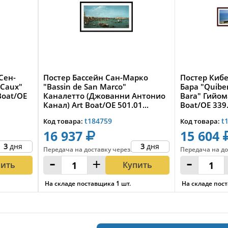
Сен-
Постер Бассейн Сан-Марко
Постер Киб
-Caux"
"Bassin de San Marco"
Бара "Quiber
Boat/OE
Каналетто (Джованни Антонио
Bara" Гийом
Канал) Art Boat/OE 501.01...
Boat/OE 339.
t184759
t
Код товара:
Код товара:
16 937
15 604
3
дня
3
дня
Передача на доставку
через
:
Передача на до
-
+
-
пить
Купить
На складе поставщика
1
шт.
На складе пос