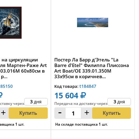
ы на циркуляции
Постер Ла Барр д'Этель "La
Жиля Мартен-Раже Art
Barre d'Etel" Филиппа Плиссона
.03.016M 60x80см в
Art Boat/OE 339.01.350M
р...
33x95cм в коричнев...
185150
t184847
Код товара:
15 604
3
дня
3
дня
ставку
через
:
Передача на доставку
через
:
+
-
+
Купить
Купить
тавщика
1
шт.
На складе поставщика
1
шт.