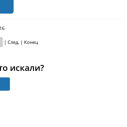
116
|
След.
|
Конец
то искали?