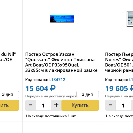
du Nil"
Постер Остров Уэссан
Постер Пьер
at/OE
"Quessant" Филиппа Плиссона
Noires" Фил
в
Art Boat/OE P33x95QueL
Boat/OE 501
33х95см в лакированной рамке
черной рам
t184712
t
Код товара:
Код товара:
15 604
19 605
3
дня
3
дня
Передача на доставку
через
:
Передача на до
-
+
-
пить
Купить
На складе поставщика
1
шт.
На складе пос