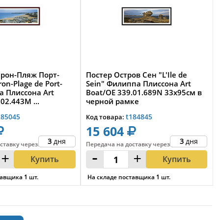
ерон-Пляж Порт-
Постер Остров Сен "L'Ile de
on-Plage de Port-
Sein" Филиппа Плиссона Art
а Плиссона Art
Boat/OE 339.01.689N 33x95см в
02.443M ...
черной рамке
185045
t184845
Код товара:
15 604
3
дня
3
дня
ставку
через
:
Передача на доставку
через
:
+
-
+
Купить
Купить
тавщика
1
шт.
На складе поставщика
1
шт.