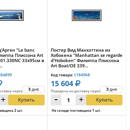
д'Арген "Le banc
Постер Вид Манхэттена из
илиппа Плиссона Art
Хобокена "Manhattan se regarde
.01.330NC 33x95см в
d'Hoboken" Филиппа Плиссона
..
Art Boat/OE 339...
184899
t184968
Код товара:
15 604
3
дня
3
дня
ставку
через
:
Передача на доставку
через
:
+
-
+
Купить
Купить
тавщика
2
шт.
На складе поставщика
1
шт.