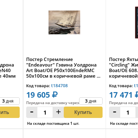
Постер Стремление
Постер Яхт
лдрона
"Endeavour" Гэвина Уолдрона
"Circling" 
deN40
Art Boat/OE P50x100EndeRMC
Boat/OE 608
е 40мм
50x100см в коричневой раме ...
коричневой 
t184708
t
Код товара:
Код товара:
19 605
17 471
3
дня
3
дня
Передача на доставку
через
:
Передача на до
-
+
-
пить
Купить
На складе поставщика
1
шт.
На складе пос