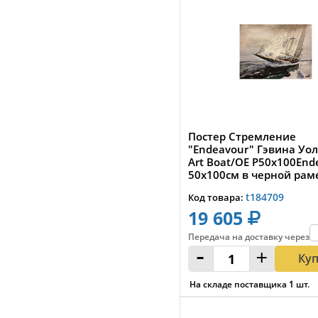
Постер Стремление
"Endeavour" Гэвина Уо
Art Boat/OE P50x100En
50x100см в черной рам
t184709
Код товара:
19 605
Передача на доставку
через
:
-
+
Ку
На складе поставщика
1
шт.