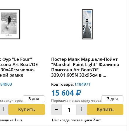
 Фур "Le Four"
Постер Маяк Маршалл-Пойнт
сона Art Boat/OE
"Marshall Point Light" Филиппа
 30х40см черно-
Плиссона Art Boat/OE
рной рамке
339.01.605N 33x95см в ...
184903
t184971
Код товара:
15 604
3
дня
3
дня
ставку
через
:
Передача на доставку
через
:
+
-
+
Купить
Купить
тавщика
1
шт.
На складе поставщика
2
шт.