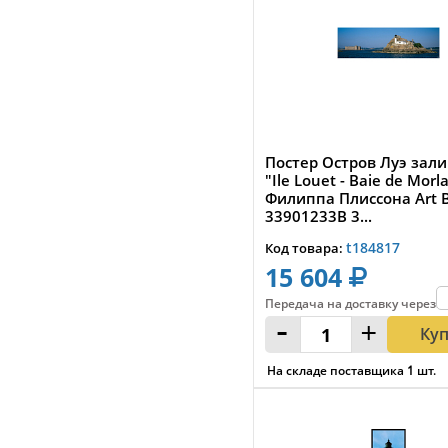
Постер Остров Луэ зал
"Ile Louet - Baie de Morla
Филиппа Плиссона Art 
33901233B 3...
t184817
Код товара:
15 604
Передача на доставку
через
:
-
+
Ку
На складе поставщика
1
шт.