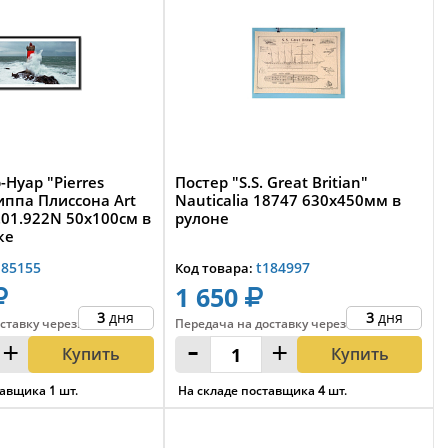
-Нуар "Pierres
Постер "S.S. Great Britian"
иппа Плиссона Art
Nauticalia 18747 630x450мм в
.01.922N 50х100см в
рулоне
ке
185155
t184997
Код товара:
1 650
3
дня
3
дня
ставку
через
:
Передача на доставку
через
:
+
-
+
Купить
Купить
тавщика
1
шт.
На складе поставщика
4
шт.