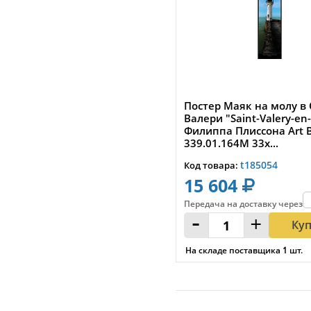
Постер Маяк на молу в 
Валери "Saint-Valery-en
Филиппа Плиссона Art 
339.01.164M 33x...
t185054
Код товара:
15 604
Передача на доставку
через
:
-
+
Ку
На складе поставщика
1
шт.