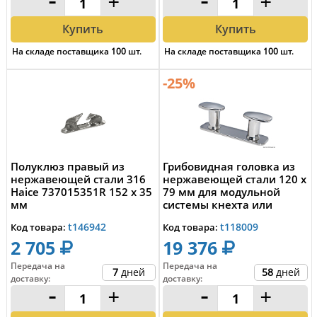
-
+
-
+
Купить
Купить
На складе поставщика
100
шт.
На складе поставщика
100
шт.
-25%
Полуклюз правый из
Грибовидная головка из
нержавеющей стали 316
нержавеющей стали 120 x
Haice 737015351R 152 x 35
79 мм для модульной
мм
системы кнехта или
полуклюза, Osc...
t146942
t118009
Код товара:
Код товара:
2 705
19 376
Передача на
Передача на
7
дней
58
дней
доставку
:
доставку
:
-
+
-
+