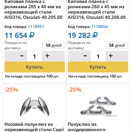
Киповая планка с
Киповая планка с
роликами 205 x 40 мм из
роликами 260 x 45 мм из
нержавеющей стали
нержавеющей стали
AISI316, Osculati 40.205.00
AISI316, Osculati 40.206.00
t118951
t118054
Код товара:
Код товара:
11 654
19 282
Передача на
Передача на
58
дней
58
дней
доставку
:
доставку
:
-
+
-
+
Купить
Купить
На складе поставщика
100
шт.
На складе поставщика
100
шт.
-25%
-25%
Носовой полуклюз из
Полуклюз из
нержавеющей стали Capri
анодированного