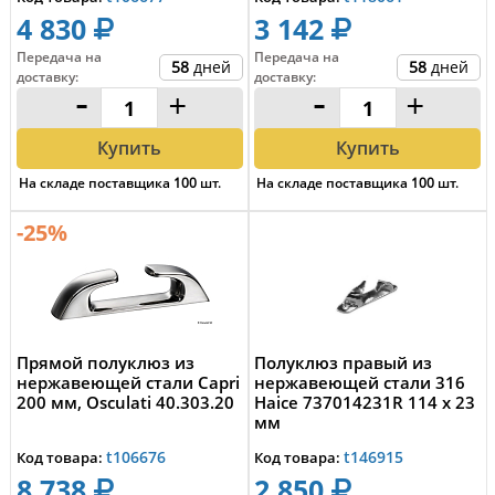
4 830
3 142
Передача на
Передача на
58
дней
58
дней
доставку
:
доставку
:
-
+
-
+
Купить
Купить
На складе поставщика
100
шт.
На складе поставщика
100
шт.
-25%
Прямой полуклюз из
Полуклюз правый из
нержавеющей стали Capri
нержавеющей стали 316
200 мм, Osculati 40.303.20
Haice 737014231R 114 x 23
мм
t106676
t146915
Код товара:
Код товара:
8 738
2 850