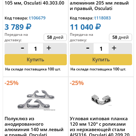
105 мм, Osculati 40.303.00
алюминия 205 мм левый
и правый, Osculati
40.117.21
t106679
t118083
Код товара:
Код товара:
3 789
11 040
Передача на
Передача на
58
дней
58
дней
доставку
:
доставку
:
-
+
-
+
Купить
Купить
На складе поставщика
100
шт.
На складе поставщика
100
шт.
-25%
-25%
Полуклюз из
Угловая киповая планка
анодированного
120 мм 120° с роликами
алюминия 140 мм левый
из нержавеющей стали
и правый, Osculati
AISI316, Osculati 40.209.20