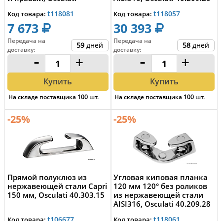
40.117.14
t118081
t118057
Код товара:
Код товара:
7 673
30 393
Передача на
Передача на
59
дней
58
дней
доставку
:
доставку
:
-
+
-
+
Купить
Купить
На складе поставщика
100
шт.
На складе поставщика
100
шт.
-25%
-25%
Прямой полуклюз из
Угловая киповая планка
нержавеющей стали Capri
120 мм 120° без роликов
150 мм, Osculati 40.303.15
из нержавеющей стали
AISI316, Osculati 40.209.28
t106677
t118061
Код товара:
Код товара: