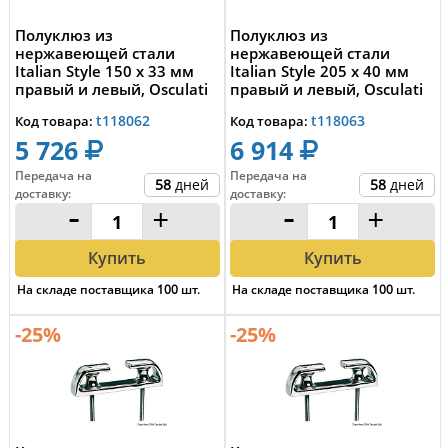
Полуклюз из
Полуклюз из
нержавеющей стали
нержавеющей стали
Italian Style 150 x 33 мм
Italian Style 205 x 40 мм
правый и левый, Osculati
правый и левый, Osculati
40.223.15
40.223.20
t118062
t118063
Код товара:
Код товара:
5 726
6 914
Передача на
Передача на
58
дней
58
дней
доставку
:
доставку
:
-
+
-
+
Купить
Купить
На складе поставщика
100
шт.
На складе поставщика
100
шт.
-25%
-25%