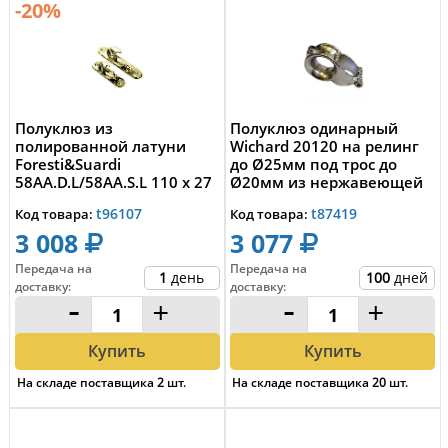
-20%
Полуклюз из
Полуклюз одинарный
полированной латуни
Wichard 20120 на релинг
Foresti&Suardi
до Ø25мм под трос до
58AA.D.L/58AA.S.L 110 x 27
Ø20мм из нержавеющей
мм правый и левый
стали AISI316
t96107
t87419
Код товара:
Код товара:
3 008
3 077
Передача на
Передача на
1
день
100
дней
доставку
:
доставку
:
-
+
-
+
Купить
Купить
На складе поставщика
2
шт.
На складе поставщика
20
шт.