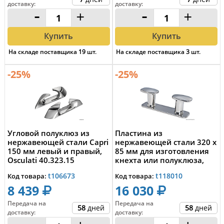
доставку
:
доставку
:
-
+
-
+
Купить
Купить
На складе поставщика
19
шт.
На складе поставщика
3
шт.
-25%
-25%
Угловой полуклюз из
Пластина из
нержавеющей стали Capri
нержавеющей стали 320 x
150 мм левый и правый,
85 мм для изготовления
Osculati 40.323.15
кнехта или полуклюза,
Osculati 40.176.40
t106673
t118010
Код товара:
Код товара:
8 439
16 030
Передача на
Передача на
58
дней
58
дней
доставку
:
доставку
: