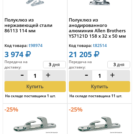
Полуклюз из
Полуклюз из
нержавеющей стали
анодированного
86113 114 мм
алюминия Allen Brothers
YS7121D 158 x 32 x 50 мм
левый и правый
t98974
t82514
Код товара:
Код товара:
3 974
21 205
Передача на
Передача на
3
дня
3
дня
доставку
:
доставку
:
-
+
-
+
Купить
Купить
На складе поставщика
1
шт.
На складе поставщика
11
шт.
-25%
-25%