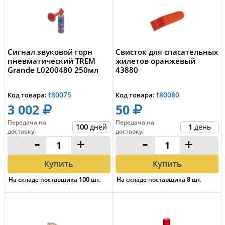
Сигнал звуковой горн
Свисток для спасательных
пневматический TREM
жилетов оранжевый
Grande L0200480 250мл
43880
t80075
t80080
Код товара:
Код товара:
3 002
50
Передача на
Передача на
100
дней
1
день
доставку
:
доставку
:
-
+
-
+
Купить
Купить
На складе поставщика
100
шт.
На складе поставщика
8
шт.