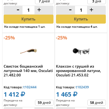
7
дней
3
дня
доставку
:
доставку
:
-
+
-
+
Купить
Купить
На складе поставщика
1
шт.
На складе поставщика
4
шт.
-25%
-25%
Свисток боцманский
Клаксон с грушей из
латунный 140 мм, Osculati
хромированной латуни,
21.482.00
Osculati 21.453.02
t102444
t102439
Код товара:
Код товара:
1 412
1 465
Передача на
Передача на
59
дней
58
дней
доставку
:
доставку
: