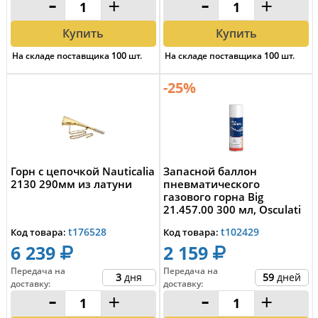
-
+
-
+
Купить
Купить
На складе поставщика
100
шт.
На складе поставщика
100
шт.
-25%
Горн с цепочкой Nauticalia
Запасной баллон
2130 290мм из латуни
пневматического
газового горна Big
21.457.00 300 мл, Osculati
21.457.01
t176528
t102429
Код товара:
Код товара:
6 239
2 159
Передача на
Передача на
3
дня
59
дней
доставку
:
доставку
:
-
+
-
+