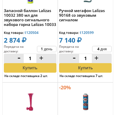
Запасной баллон Lalizas
Ручной мегафон Lalizas
10032 380 мл для
90168 со звуковым
звукового сигнального
сигналом
набора горна Lalizas 10033
t120504
t120599
Код товара:
Код товара:
2 874
7 140
Передача на
Передача на
1
день
4
дня
доставку
:
доставку
:
-
+
-
+
Купить
Купить
На складе поставщика
2
шт.
На складе поставщика
7
шт.
-20%