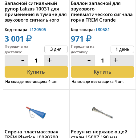
Запасной сигнальный
Баллон запасной для
рупор Lalizas 10031 для
звукового
применения в тумане для
пневматического сигнала
звукового сигнального
горна TREM Grande
набора Lal...
L0300400 250 мл
t120505
t80581
Код товара:
Код товара:
3 001
971
Передача на
Передача на
3
дня
1
день
доставку
:
доставку
:
-
+
-
+
Купить
Купить
На складе поставщика
4
шт.
На складе поставщика
4
шт.
Сирена пластмассовая
Ревун из нержавеющей
TREM Plastica L0030200
стали 15007 190 мм