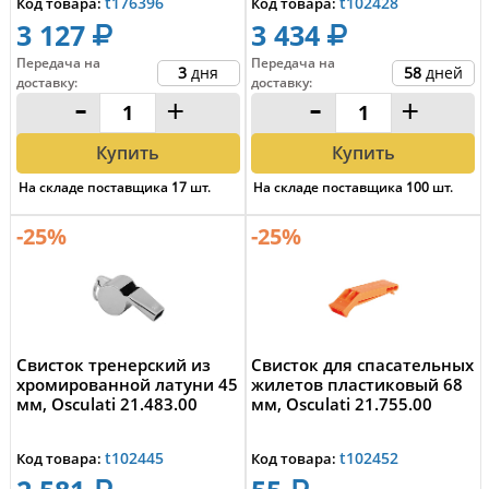
t176396
t102428
Код товара:
Код товара:
3 127
3 434
Передача на
Передача на
3
дня
58
дней
доставку
:
доставку
:
-
+
-
+
Купить
Купить
На складе поставщика
17
шт.
На складе поставщика
100
шт.
-25%
-25%
Свисток тренерский из
Свисток для спасательных
хромированной латуни 45
жилетов пластиковый 68
мм, Osculati 21.483.00
мм, Osculati 21.755.00
t102445
t102452
Код товара:
Код товара: