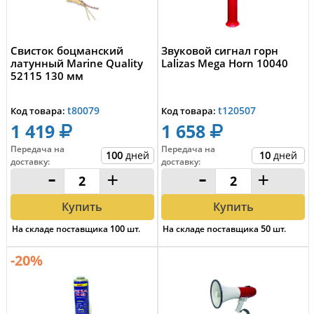
Свисток боцманский
Звуковой сигнал горн
латунный Marine Quality
Lalizas Mega Horn 10040
52115 130 мм
t80079
t120507
Код товара:
Код товара:
1 419
1 658
Передача на
Передача на
100
дней
10
дней
доставку
:
доставку
:
-
+
-
+
Купить
Купить
На складе поставщика
100
шт.
На складе поставщика
50
шт.
-20%