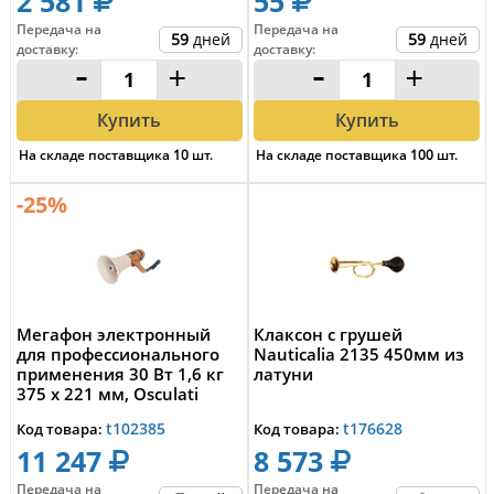
2 581
55
Передача на
Передача на
59
дней
59
дней
доставку
:
доставку
:
-
+
-
+
Купить
Купить
На складе поставщика
10
шт.
На складе поставщика
100
шт.
-25%
Мегафон электронный
Клаксон с грушей
для профессионального
Nauticalia 2135 450мм из
применения 30 Вт 1,6 кг
латуни
375 х 221 мм, Osculati
21.324.00
t102385
t176628
Код товара:
Код товара:
11 247
8 573
Передача на
Передача на