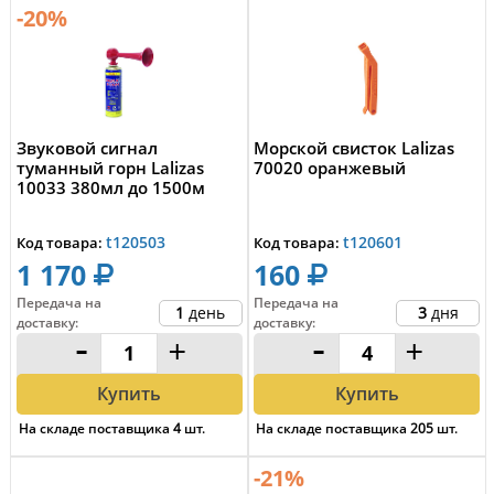
-20%
Звуковой сигнал
Морской свисток Lalizas
туманный горн Lalizas
70020 оранжевый
10033 380мл до 1500м
t120503
t120601
Код товара:
Код товара:
1 170
160
Передача на
Передача на
1
день
3
дня
доставку
:
доставку
:
-
+
-
+
Купить
Купить
На складе поставщика
4
шт.
На складе поставщика
205
шт.
-21%