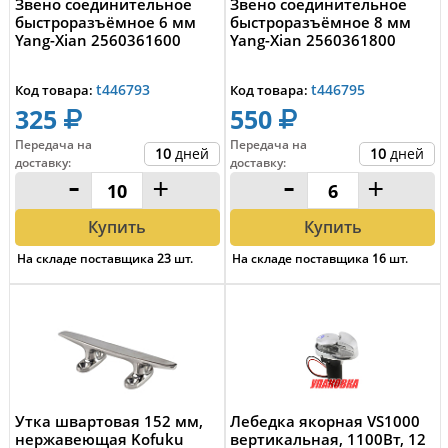
Звено соединительное
Звено соединительное
быстроразъёмное 6 мм
быстроразъёмное 8 мм
Yang-Xian 2560361600
Yang-Xian 2560361800
t446793
t446795
Код товара:
Код товара:
325
550
Передача на
Передача на
10
дней
10
дней
доставку
:
доставку
:
-
+
-
+
Купить
Купить
На складе поставщика
23
шт.
На складе поставщика
16
шт.
Утка швартовая 152 мм,
Лебедка якорная VS1000
нержавеющая Kofuku
вертикальная, 1100Вт, 12