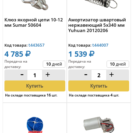
Клюз якорной цепи 10-12
Амортизатор швартовый
мм Sumar 50604
нержавеющий 5х340 мм
Yuhuan 20120206
t443657
t444007
Код товара:
Код товара:
4 785
1 539
Передача на
Передача на
10
дней
10
дней
доставку
:
доставку
:
-
+
-
+
Купить
Купить
На складе поставщика
16
шт.
На складе поставщика
4
шт.