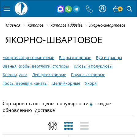
0
Главная
Каталог
Каталог 1000size
Якорно-швартовое
ЯКОРНО-ШВАРТОВОЕ
Амортизаторы швартовые
Багры отпорные
Буи и кранцы
Звенья, скобы, вертлюги, стопоры
Клюзы и полуклюзы
Кнехты, утки
Лебедки якорные
Роульсы якорные
Тросы, веревки, канаты
Цепи якорные
Якоря
Сортировать по:
цене
популярности
скидке
обновлению
доставке