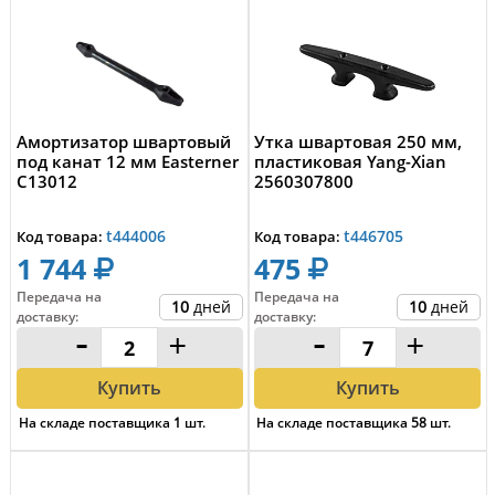
Амортизатор швартовый
Утка швартовая 250 мм,
под канат 12 мм Easterner
пластиковая Yang-Xian
C13012
2560307800
t444006
t446705
Код товара:
Код товара:
1 744
475
Передача на
Передача на
10
дней
10
дней
доставку
:
доставку
:
-
+
-
+
Купить
Купить
На складе поставщика
1
шт.
На складе поставщика
58
шт.