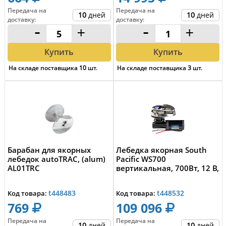
Передача на
Передача на
10
дней
10
дней
доставку
:
доставку
:
-
+
-
+
Купить
Купить
На складе поставщика
10
шт.
На складе поставщика
3
шт.
Барабан для якорных
Лебедка якорная South
лебедок autoTRAC, (alum)
Pacific WS700
AL01TRC
вертикальная, 700Вт, 12 В,
t448483
t448532
Код товара:
Код товара:
769
109 096
Передача на
Передача на
10
дней
10
дней