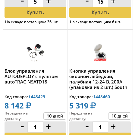
-
+
-
+
Купить
Купить
На складе поставщика
36
шт.
На складе поставщика
6
шт.
Блок управления
Кнопка управления
AUTODEPLOY с пультом
якорной лебедкой,
autoTRAC NSATD18
палубная 12-24 В, 200А
(упаковка из 2 шт.) South
Pacific FS-200_...
t448429
t448460
Код товара:
Код товара:
8 142
5 319
Передача на
Передача на
10
дней
10
дней
доставку
:
доставку
:
-
+
-
+