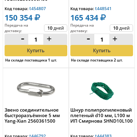
t454807
t448541
Код товара:
Код товара:
150 354
165 434
Передача на
Передача на
10
дней
10
дней
доставку
:
доставку
:
-
+
-
+
Купить
Купить
На складе поставщика
1
шт.
На складе поставщика
2
шт.
Звено соединительное
Шнур полипропиленовый
быстроразъёмное 5 мм
плетеный d10 мм, L100 м
Yang-Xian 2560361500
ИП Смирнова SHND10L100
t446792
t444383
Код товара:
Код товара: