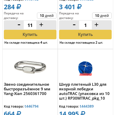
284
3 401
Передача на
Передача на
10
дней
10
дней
доставку
:
доставку
:
-
+
-
+
Купить
Купить
На складе поставщика
4
шт.
На складе поставщика
2
шт.
Звено соединительное
Шнур плетеный L30 для
быстроразъёмное 9 мм
якорной лебедки
Yang-Xian 2560361700
autoTRAC (упаковка из 10
шт.) RP30MTRAC_pkg_10
t446794
t444389
Код товара:
Код товара:
664
14 995