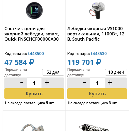
Счетчик цепи для
Лебедка якорная VS1000
якорной лебедки, smart,
вертикальная, 1100Вт, 12
Quick FNSCHCF00000A00
В, South Pacific
t448500
t448530
Код товара:
Код товара:
47 584
119 701
Передача на
Передача на
52
дня
10
дней
доставку
:
доставку
:
-
+
-
+
Купить
Купить
На складе поставщика
5
шт.
На складе поставщика
3
шт.