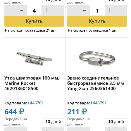
доставку
:
доставку
:
-
+
-
+
Купить
Купить
На складе поставщика
21
шт.
На складе поставщика
1
шт.
Утка швартовая 100 мм,
Звено соединительное
Marine Rocket
быстроразъёмное 3.5 мм
4620136018500
Yang-Xian 2560361400
t446701
t446791
Код товара:
Код товара:
644
211
Передача на
Передача на
10
дней
10
дней
доставку
:
доставку
: