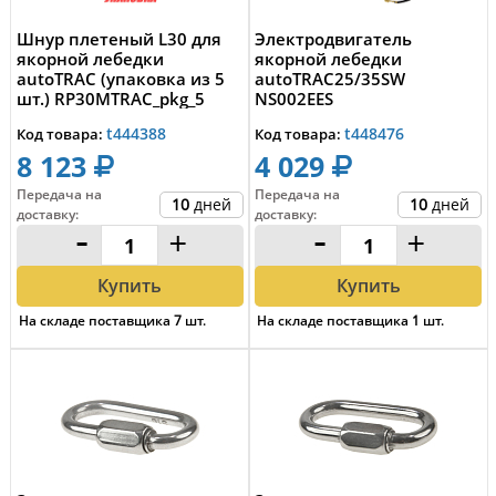
Шнур плетеный L30 для
Электродвигатель
якорной лебедки
якорной лебедки
autoTRAC (упаковка из 5
autoTRAC25/35SW
шт.) RP30MTRAC_pkg_5
NS002EES
t444388
t448476
Код товара:
Код товара:
8 123
4 029
Передача на
Передача на
10
дней
10
дней
доставку
:
доставку
:
-
+
-
+
Купить
Купить
На складе поставщика
7
шт.
На складе поставщика
1
шт.