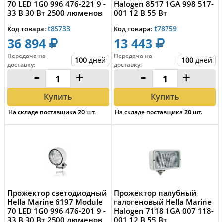
70 LED 1G0 996 476-221 9 -
Halogen 8517 1GA 998 517-
33 В 30 Вт 2500 люменов
001 12 В 55 Вт
ч...
t85733
t78759
Код товара:
Код товара:
36 894
13 443
Передача на
Передача на
100
дней
100
дней
доставку
:
доставку
:
-
+
-
+
Купить
Купить
На складе поставщика
20
шт.
На складе поставщика
20
шт.
Прожектор светодиодный
Прожектор палубный
Hella Marine 6197 Module
галогеновый Hella Marine
70 LED 1G0 996 476-201 9 -
Halogen 7118 1GA 007 118-
33 В 30 Вт 2500 люменов
001 12 В 55 Вт