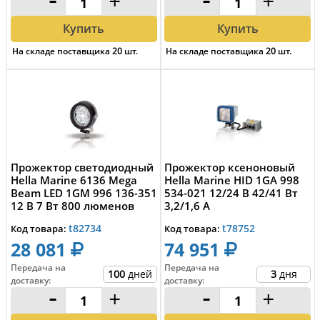
-
+
-
+
Купить
Купить
На складе поставщика
20
шт.
На складе поставщика
20
шт.
Прожектор светодиодный
Прожектор ксеноновый
Hella Marine 6136 Mega
Hella Marine HID 1GA 998
Beam LED 1GM 996 136-351
534-021 12/24 В 42/41 Вт
12 В 7 Вт 800 люменов
3,2/1,6 А
чёрный ...
t82734
t78752
Код товара:
Код товара:
28 081
74 951
Передача на
Передача на
100
дней
3
дня
доставку
:
доставку
:
-
+
-
+