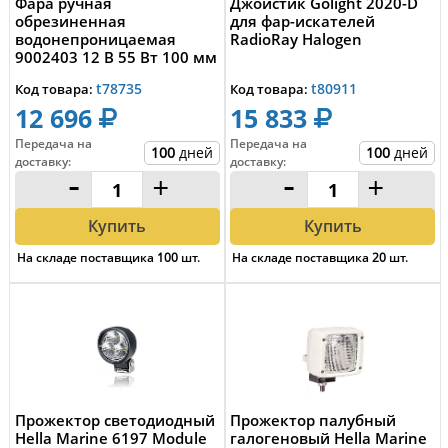
Фара ручная
Джойстик Golight 2020-D
обрезиненная
для фар-искателей
водонепроницаемая
RadioRay Halogen
9002403 12 В 55 Вт 100 мм
t78735
t80911
Код товара:
Код товара:
12 696
15 833
Передача на
Передача на
100
дней
100
дней
доставку
:
доставку
:
-
+
-
+
Купить
Купить
На складе поставщика
100
шт.
На складе поставщика
20
шт.
Прожектор светодиодный
Прожектор палубный
Hella Marine 6197 Module
галогеновый Hella Marine