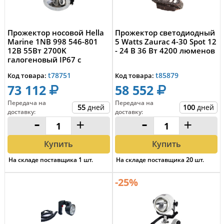
Прожектор носовой Hella
Прожектор светодиодный
Marine 1NB 998 546-801
5 Watts Zaurac 4-30 Spot 12
12В 55Вт 2700K
- 24 В 36 Вт 4200 люменов
галогеновый IP67 с
корпусом из белого ...
t78751
t85879
Код товара:
Код товара:
73 112
58 552
Передача на
Передача на
55
дней
100
дней
доставку
:
доставку
:
-
+
-
+
Купить
Купить
На складе поставщика
1
шт.
На складе поставщика
20
шт.
-25%