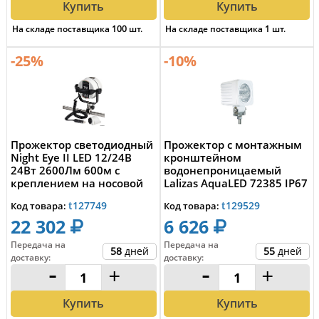
Купить
Купить
На складе поставщика
100
шт.
На складе поставщика
1
шт.
-25%
-10%
Прожектор светодиодный
Прожектор с монтажным
Night Eye II LED 12/24В
кронштейном
24Вт 2600Лм 600м с
водонепроницаемый
креплением на носовой
Lalizas AquaLED 72385 IP67
релинг, Oscu...
12 Вт 12 - 24 В 900 л...
t127749
t129529
Код товара:
Код товара:
22 302
6 626
Передача на
Передача на
58
дней
55
дней
доставку
:
доставку
:
-
+
-
+
Купить
Купить