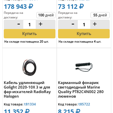
178 943
73 112
Передача на
Передача на
100
дней
55
дней
доставку
:
доставку
:
-
+
-
+
Купить
Купить
На складе поставщика
20
шт.
На складе поставщика
4
шт.
Кабель удлиняющий
Карманный фонарик
Golight 2020-10X 3 м для
светодиодный Marine
фар-искателей RadioRay
Quality PT82C4N002 280
Halogen
люменов
аккумуляторный черный
t81334
t85722
Код товара:
Код товара:
11 352
8 215