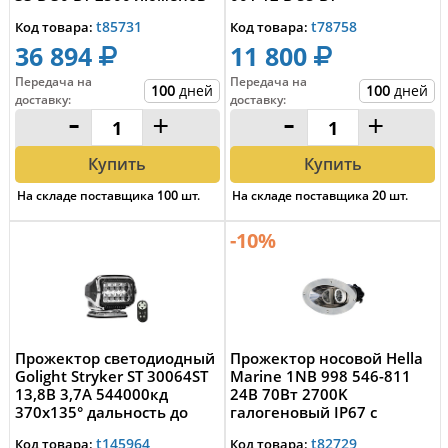
б...
t85731
t78758
Код товара:
Код товара:
36 894
11 800
Передача на
Передача на
100
дней
100
дней
доставку
:
доставку
:
-
+
-
+
Купить
Купить
На складе поставщика
100
шт.
На складе поставщика
20
шт.
-10%
Прожектор светодиодный
Прожектор носовой Hella
Golight Stryker ST 30064ST
Marine 1NB 998 546-811
13,8В 3,7А 544000кд
24В 70Вт 2700K
370x135° дальность до
галогеновый IP67 с
1500м IP...
корпусом из белого ...
t145964
t82729
Код товара:
Код товара: