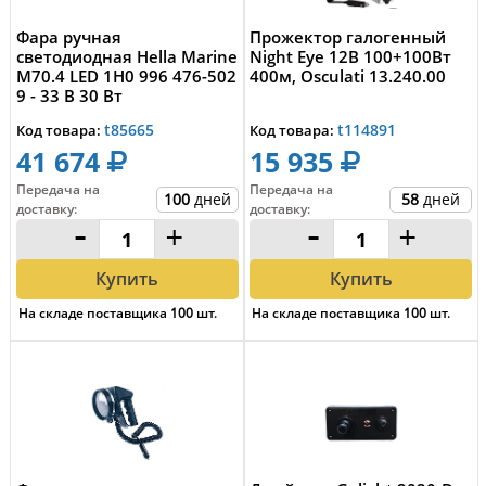
Фара ручная
Прожектор галогенный
светодиодная Hella Marine
Night Eye 12В 100+100Вт
M70.4 LED 1H0 996 476-502
400м, Osculati 13.240.00
9 - 33 В 30 Вт
t85665
t114891
Код товара:
Код товара:
41 674
15 935
Передача на
Передача на
100
дней
58
дней
доставку
:
доставку
:
-
+
-
+
Купить
Купить
На складе поставщика
100
шт.
На складе поставщика
100
шт.