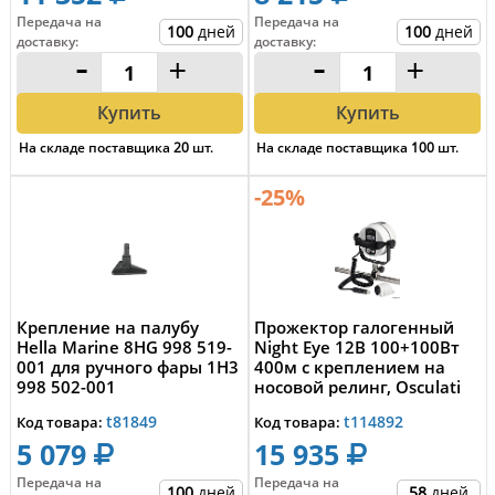
Передача на
Передача на
100
дней
100
дней
доставку
:
доставку
:
-
+
-
+
Купить
Купить
На складе поставщика
20
шт.
На складе поставщика
100
шт.
-25%
Крепление на палубу
Прожектор галогенный
Hella Marine 8HG 998 519-
Night Eye 12В 100+100Вт
001 для ручного фары 1H3
400м с креплением на
998 502-001
носовой релинг, Osculati
13.239.00
t81849
t114892
Код товара:
Код товара:
5 079
15 935
Передача на
Передача на
100
дней
58
дней