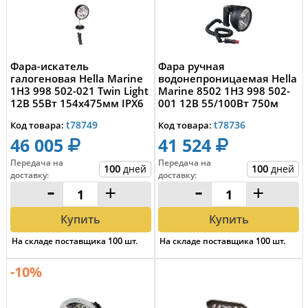
Фара-искатель
Фара ручная
галогеновая Hella Marine
водонепроницаемая Hella
1H3 998 502-021 Twin Light
Marine 8502 1H3 998 502-
12В 55Вт 154x475мм IPX6
001 12В 55/100Вт 750м
IP68
t78749
t78736
Код товара:
Код товара:
46 005
41 524
Передача на
Передача на
100
дней
100
дней
доставку
:
доставку
:
-
+
-
+
Купить
Купить
На складе поставщика
100
шт.
На складе поставщика
100
шт.
-10%