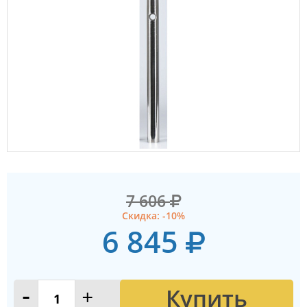
7 606
Скидка: -10%
6 845
Купить
-
+