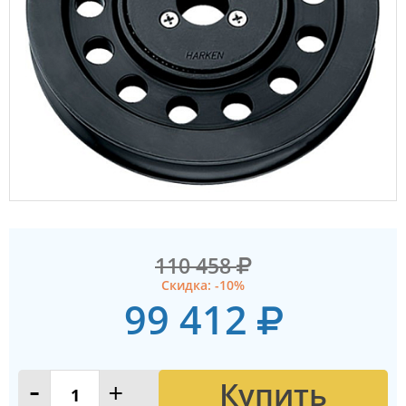
110 458
Скидка: -10%
99 412
Купить
-
+