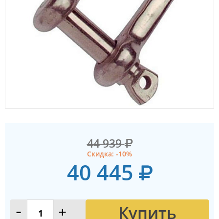
44 939
Скидка: -10%
40 445
Купить
-
+