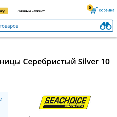
0
Корзина
вку
Личный кабинет
диницы Серебристый Silver 10
и