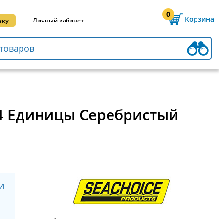
0
Корзина
вку
Личный кабинет
S 4 Единицы Серебристый
и