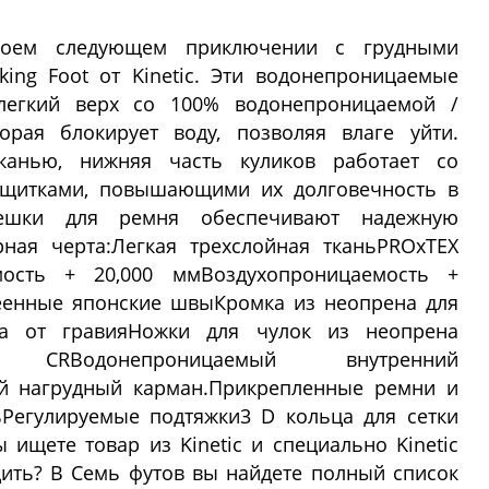
воем следующем приключении с грудными
cking Foot от Kinetic. Эти водонепроницаемые
легкий верх со 100% водонепроницаемой /
рая блокирует воду, позволяя влаге уйти.
канью, нижняя часть куликов работает со
щитками, повышающими их долговечность в
мешки для ремня обеспечивают надежную
рная черта:Легкая трехслойная тканьPROxTEX
мость + 20,000 ммВоздухопроницаемость +
еенные японские швыКромка из неопрена для
та от гравияНожки для чулок из неопрена
 CRВодонепроницаемый внутренний
й нагрудный карман.Прикрепленные ремни и
Регулируемые подтяжки3 D кольца для сетки
 ищете товар из Kinetic и специально Kinetic
ходить? В Семь футов вы найдете полный список