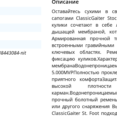
Описание
Оставайтесь сухими в с
сапогами ClassicGaiter Sto
кулики сочетают в себе 
дышащей мембраной, кото
Армированная прочной т
встроенными гравийными 
ключевых областях. Ре
38443084-nit
фиксацию куликов.Характе
мембранаВодонепроницае
5.000MVPПолностью прокл
приятного комфортаЗащи
высокой плотности
карман.Водонепроницаемы
прочный болотный ремень
или другого снаряжения Вы
ClassicGaiter St. Foot под