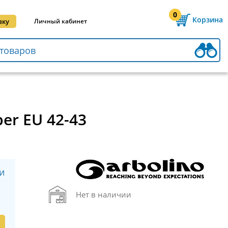
0
Корзина
вку
Личный кабинет
er EU 42-43
и
Нет в наличии