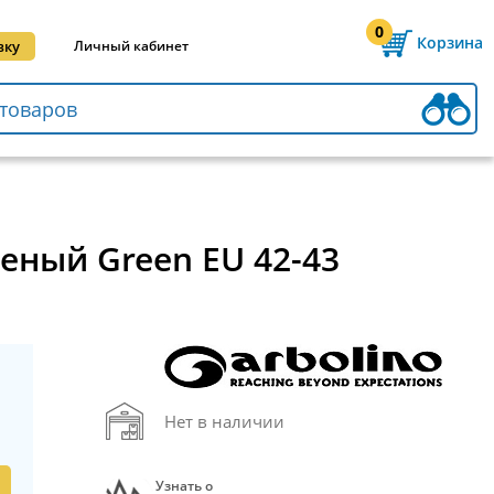
0
Корзина
вку
Личный кабинет
леный Green EU 42-43
Нет в наличии
Узнать о