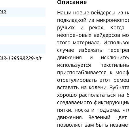
Описание
/43
Наши новые вейдерсы из на
подкладкой из микронеопре
ручьях и реках. Когда 
неопреновых вейдерсов мо
этого материала. Использо
случае избежать перегр
движения и исключите
43-138598329-nit
используется тексти
приспосабливается к мор
отрегулировать этот реме
вставать на колени. Зубча
хорошо располагаться на б
создаваемого фиксирующим
пятки, носка и подъема, ч
движения. Зеленый цвет
позволяет вам быть незамет