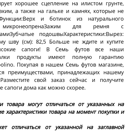
рует хорошее сцепление на илистом грунте,
ким, а также на гальке и камнях, которые не
.Функции:Верх и ботинок из натурального
з микронеопренаЗажим для ремня с
миЗубчатые подошвыХарактеристики:Вырез:
му шву (см): 82,5 Больше не ждите и купите
Высокие сапоги! В Семь футов все наши
алки продукты имеют полную гарантию
olino. Покупая в нашем Семь футов магазине,
ся преимуществами, принадлежащих нашему
Разместите свой заказ сейчас и получите
ие сапоги дома как можно скорее.
ки товара могут отличаться от указанных на
ие характеристики товара на момент покупки и
ет отличаться от указанной на заглавной