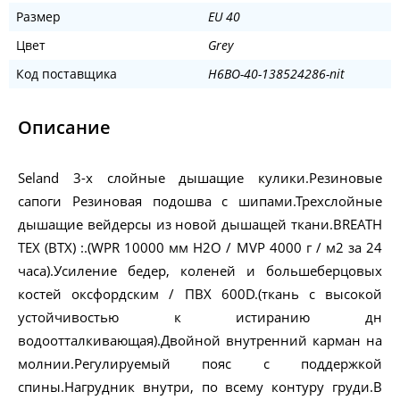
Размер
EU 40
Цвет
Grey
Код поставщика
H6BO-40-138524286-nit
Описание
Seland 3-х слойные дышащие кулики.Резиновые
сапоги Резиновая подошва с шипами.Трехслойные
дышащие вейдерсы из новой дышащей ткани.BREATH
TEX (BTX) :.(WPR 10000 мм H2O / MVP 4000 г / м2 за 24
часа).Усиление бедер, коленей и большеберцовых
костей оксфордским / ПВХ 600D.(ткань с высокой
устойчивостью к истиранию дн
водоотталкивающая).Двойной внутренний карман на
молнии.Регулируемый пояс с поддержкой
спины.Нагрудник внутри, по всему контуру груди.В