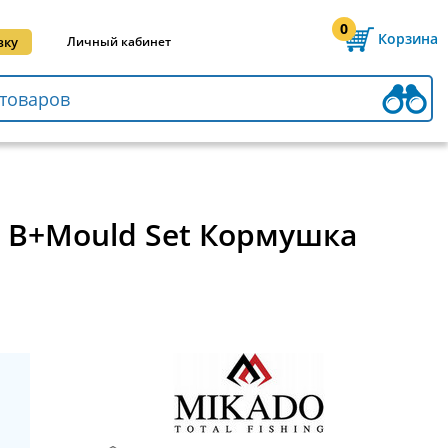
0
Корзина
вку
Личный кабинет
L B+Mould Set Кормушка