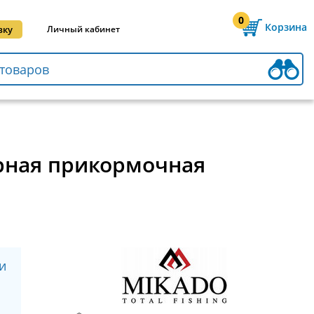
0
Корзина
вку
Личный кабинет
рная прикормочная
и