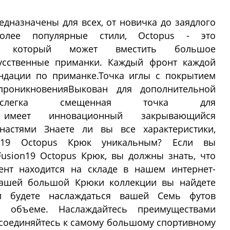
едназначены для всех, от новичка до заядлого
олее популярные стили, Octopus - это
к, который может вместить большое
усственные приманки. Каждый фронт каждой
ндации по приманке.Точка иглы с покрытием
 проникновенияВыкован для дополнительной
я, слегка смещенная точка для
ет имеет инновационный закрывающийся
настями Знаете ли вы все характеристики,
on19 Octopus Крюк уникальным? Если вы
Fusion19 Octopus Крюк, вы должны знать, что
ент находится на складе в нашем интернет-
нашей большой Крюки коллекции вы найдете
 будете наслаждаться вашей Семь футов
 объеме. Наслаждайтесь преимуществами
исоединяйтесь к самому большому спортивному