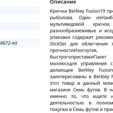
Описание
Крючки Berkley Fusion19 пр
рыболова. Один изНаиб
мультивидовой крючо
разнообразиеживые и иск
упаковки содержит рекоме
0672-nit
SlickSet для облегчения
прочностиИзогнута
быстрогоприставкиПак
моллюскдля управления с
делающие Berkley Fusi
заинтересованы в Berkley 
этот товар в данный мом
магазине Семь футов. В 
именно то, что ищете и
деятельностью в полном
покупки в Семь футов и пр