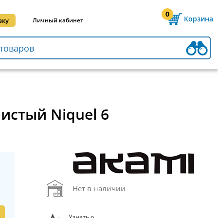
0
Корзина
вку
Личный кабинет
истый Niquel 6
Нет в наличии
Узнать о