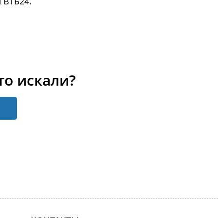
 ВТБ24.
то искали?