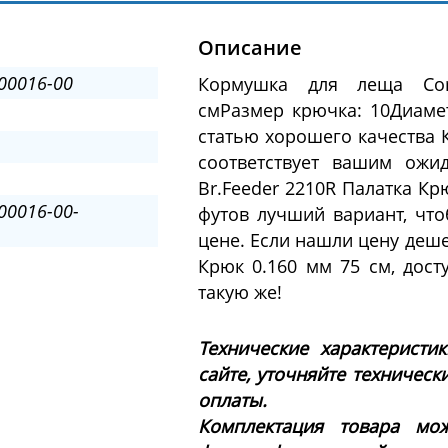
Описание
00016-00
Кормушка для леща Comp
смРазмер крючка: 10Диамет
статью хорошего качества 
соответствует вашим ожи
Br.Feeder 2210R Палатка Кр
00016-00-
футов лучший вариант, чт
цене. Если нашли цену деше
Крюк 0.160 мм 75 см, дост
такую же!
Технические характеристи
сайте, уточняйте техническ
оплаты.
Комплектация товара мож