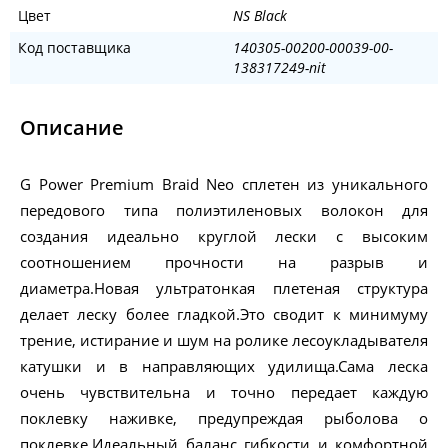
Цвет
NS Black
Код поставщика
140305-00200-00039-00-
138317249-nit
Описание
G Power Premium Braid Neo сплетен из уникального
передового типа полиэтиленовых волокон для
создания идеально круглой лески с высоким
соотношением прочности на разрыв и
диаметра.Новая ультратонкая плетеная структура
делает леску более гладкой.Это сводит к минимуму
трение, истирание и шум на ролике лесоукладывателя
катушки и в направляющих удилища.Сама леска
очень чувствительна и точно передает каждую
поклевку наживке, предупреждая рыболова о
поклевке.Идеальный баланс гибкости и комфортной