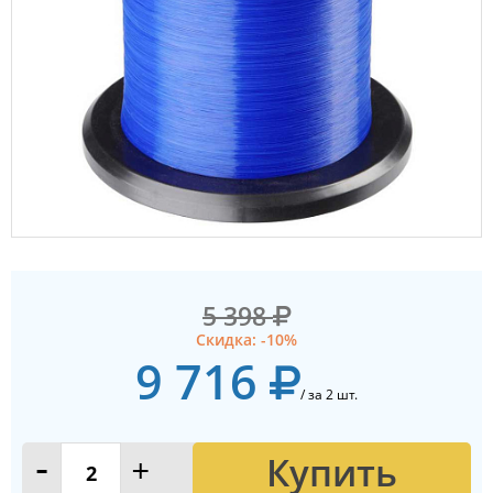
5 398
Скидка: -10%
9 716
/ за 2 шт.
Купить
-
+