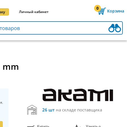
0
Корзина
вку
Личный кабинет
00 mm
т.
26 шт
на складе поставщика
Купить
Узнать о