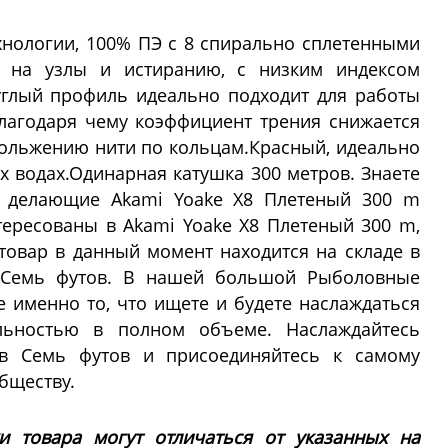
хнологии, 100% ПЭ с 8 спирально сплетенными
 на узлы и истиранию, с низким индексом
глый профиль идеально подходит для работы
лагодаря чему коэффициент трения снижается
скольжению нити по кольцам.Красный, идеально
х водах.Одинарная катушка 300 метров. Знаете
и, делающие Akami Yoake X8 Плетеный 300 m
ересованы в Akami Yoake X8 Плетеный 300 m,
 товар в данный момент находится на складе в
 Семь футов. В нашей большой Рыболовные
е именно то, что ищете и будете наслаждаться
льностью в полном объеме. Наслаждайтесь
в Семь футов и присоединяйтесь к самому
бществу.
ки товара могут отличаться от указанных на