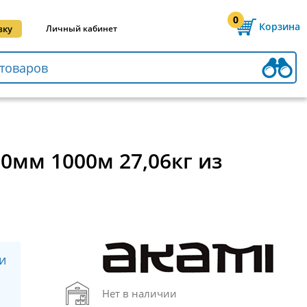
0
Корзина
вку
Личный кабинет
0мм 1000м 27,06кг из
и
Нет в наличии