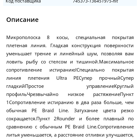
Код поставщика
745373-136451975-nit
Описание
Микрополоска 8 косы, специальная покрытая
плетеная линия. Гладкая конструкция поверхности
уменьшает трение и линейный шум, позволяя вам
ловить рыбу со стелсом и тишиной.Максимальное
сопротивление истиранию!Специально покрытая
линия плетения Ultra PEСупер прочныйСупер
гладкийПростое управлениеКруглый
профильЧрезвычайно низкое растяжениеПункт
1Сопротивление истиранию в два раза больше, чем
обычная PE Braid Line. Затухание цвета резко
сокращается.Пункт 2Rounder и более плавный по
сравнению с обычным PE Braid Line.Сопротивление
литья уменьшается, а расстояние отливки улучшается,