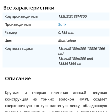
Все характеристики
Код производителя
13SUSX8185M300
Производитель
Sufix
Размер
0.185 mm
Цвет
Multicolour
Код поставщика
13susx8185m300-138361366-
nit/
13susx8185m300-unit-
138361366-nit
Описание
Круглая и гладкая плетеная леска.8 несущая
конструкция из тонких волокон HMPE создает
сверхпрочную тонкую плетеную леску, обладающую