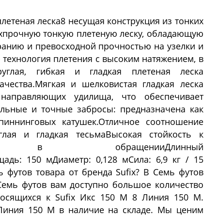
плетеная леска8 несущая конструкция из тонких
хпрочную тонкую плетеную леску, обладающую
ранию и превосходной прочностью на узелки и
 - технология плетения с высоким натяжением, в
руглая, гибкая и гладкая плетеная леска
ачества.Мягкая и шелковистая гладкая леска
направляющих удилища, что обеспечивает
льные и точные забросы: предназначена как
спиннинговых катушек.Отличное соотношение
глая и гладкая тесьмаВысокая стойкость к
ость в обращенииДлинный
щадь: 150 мДиаметр: 0,128 мСила: 6,9 кг / 15
 футов товара от бренда Sufix? В Семь футов
Семь футов вам доступно большое количество
носящихся к Sufix Икс 150 M 8 Линия 150 M.
 Линия 150 M в наличие на складе. Мы ценим