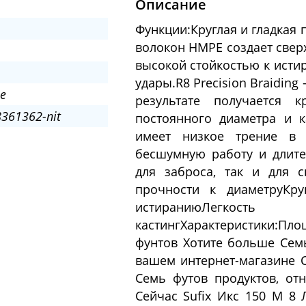
Описание
Функции:Круглая и гладкая 
волокон HMPE создает свер
высокой стойкостью к исти
удары.R8 Precision Braiding
e
результате получается к
361362-nit
постоянного диаметра и к
имеет низкое трение в 
бесшумную работу и длите
для заброса, так и для 
прочности к диаметруКру
истираниюЛегк
кастингХарактеристики:Пло
фунтов Хотите больше Семь
вашем интернет-магазине 
Семь футов продуктов, от
Сейчас Sufix Икс 150 M 8