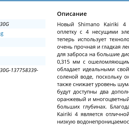
Описание
30G
Новый Shimano Kairiki 4
оплетку с 4 несущими эл
ng
теперь использует техноло
очень прочная и гладкая ле
для заброса на большие дис
0,315 мм с ошеломляющим
обладает идеальными свойс
30G-137758339-
соленой воде, поскольку о
также снижает уровень шума.
будут доступны два допол
оранжевый и многоцветный.
больших глубинах. Благод
Kairiki 4 является отличн
низкую водонепроницаемост