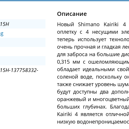
Описание
15H
Новый Shimano Kairiki 4
оплетку с 4 несущими эл
ng
теперь использует техноло
очень прочная и гладкая ле
для заброса на большие дис
0,315 мм с ошеломляющим
обладает идеальными свойс
15H-137758332-
соленой воде, поскольку о
также снижает уровень шума.
будут доступны два допол
оранжевый и многоцветный.
больших глубинах. Благод
Kairiki 4 является отличн
низкую водонепроницаемос