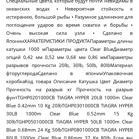
Специальные цвета, которые будут почти невидимы в
океанских водах • Невероятная стойкость к
истиранию, большой рыбы • Разумное удлинение для
поглощения ударов во время схватки и борьбы •
Очень высокая сила узла • Сделано в
ЯпонииХАРАКТЕРИСТИКИ ПРОДУКТАПараметры длины
катушки 1000 мПараметры цвета Clear BlueДиаметр
опций 0,42 мм 0,52 мм 0,68 мм 0,86 ммПараметры
разрывов прочности 20lb, 30lb, 50lb, 80lbМатериал
фторуглеродаСделано в японииУпаковочная
коробкаКод товара Описание Катушка Цвет Диаметр
Прочность на разрыв кг Прочность на разрыв
фунтTGHP0201000CB TIAGRA HYPER 20LB 1000m Clear
Blue 0.42mm 10 Kg 20lbTGHP0301000CB TIAGRA HYPER
30LB 1000m Clear Blue 0.52mm 15 Kg
30lbTGHP0501000CB TIAGRA HYPER 50LB 1000m Clear
Blue 0.68mm 24 Kg 50lbTGHP0801000CB TIAGRA HYPER
80LB 1000m Clear Blue 0.86mm 37 Kg 80lb Если вы