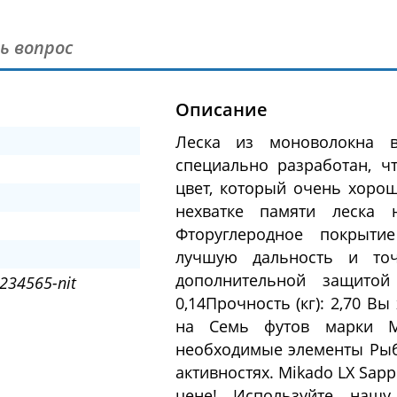
ь вопрос
Описание
Леска из моноволокна в
специально разработан, ч
цвет, который очень хорош
нехватке памяти леска 
Фторуглеродное покрыти
лучшую дальность и точ
дополнительной защитой 
234565-nit
0,14Прочность (кг): 2,70 В
на Семь футов марки M
необходимые элементы Рыб
активностях. Mikado LX Sap
цене! Используйте нашу