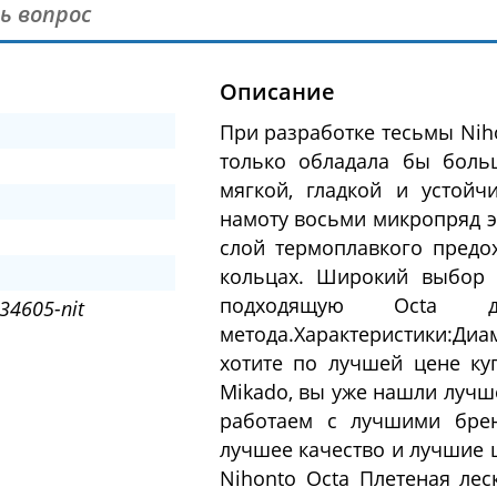
ь вопрос
Описание
При разработке тесьмы Niho
только обладала бы боль
мягкой, гладкой и устойч
намоту восьми микропряд эт
слой термоплавкого предо
кольцах. Широкий выбор 
подходящую Octa 
34605-nit
метода.Характеристики:Диа
хотите по лучшей цене к
Mikado, вы уже нашли лучше
работаем с лучшими брен
лучшее качество и лучшие 
Nihonto Octa Плетеная лес