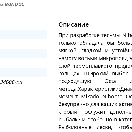
ь вопрос
Описание
При разработке тесьмы Niho
только обладала бы боль
мягкой, гладкой и устойч
намоту восьми микропряд эт
слой термоплавкого предо
кольцах. Широкий выбор 
подходящую Octa 
34606-nit
метода.Характеристики:Диа
момент Mikado Nihonto O
безупречно для ваших актив
кторый послужит дополн
рыбалки и особенно в кате
Рыболовные лески, чтоб