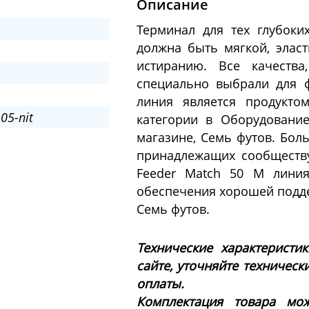
Описание
Терминал для тех глубоки
должна быть мягкой, эла
истиранию. Все качеств
специально выбрали для ф
линия является продукто
05-nit
категории в Оборудовани
магазине, Семь футов. Бол
принадлежащих сообществу
Feeder Match 50 M линия
обеспечения хорошей подде
Семь футов.
Технические характеристи
сайте, уточняйте техническ
оплаты.
Комплектация товара мож