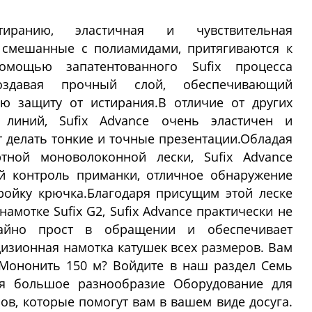
ранию, эластичная и чувствительная
 смешанные с полиамидами, притягиваются к
мощью запатентованного Sufix процесса
создавая прочный слой, обеспечивающий
ю защиту от истирания.В отличие от других
 линий, Sufix Advance очень эластичен и
т делать тонкие и точные презентации.Обладая
тной моноволоконной лески, Sufix Advance
й контроль приманки, отличное обнаружение
ройку крючка.Благодаря присущим этой леске
амотке Sufix G2, Sufix Advance практически не
чайно прост в обращении и обеспечивает
изионная намотка катушек всех размеров. Вам
 Мононить 150 м? Войдите в наш раздел Семь
бя большое разнообразие Оборудование для
ов, которые помогут вам в вашем виде досуга.