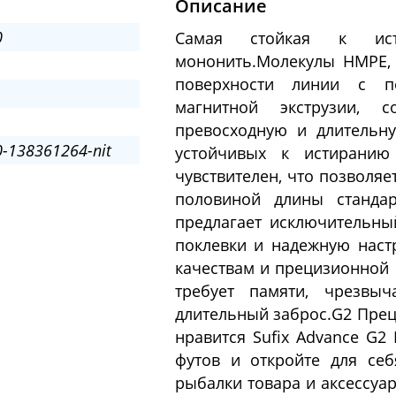
Описание
0
Самая стойкая к исти
мононить.Молекулы HMPE,
поверхности линии с по
магнитной экструзии, 
превосходную и длительну
-138361264-nit
устойчивых к истиранию
чувствителен, что позволяе
половиной длины стандар
предлагает исключительны
поклевки и надежную наст
качествам и прецизионной н
требует памяти, чрезвы
длительный заброс.G2 Прец
нравится Sufix Advance G2
футов и откройте для се
рыбалки товара и аксессуар