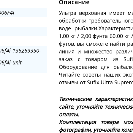
Описание
06F4I
Ультра верховная имеет 
обработки требовательног
воде рыбалки.Характерист
1,00 кг / 2,00 фунта 60.00 к
футов, вы сможете найти ра
06f4i-136269350-
линия и множество различ
заказ с товаром из Suf
6f4i-unit-
Оборудование для рыбалк
Читайте советы наших экс
отзывы от Sufix Ultra Supre
Технические характеристи
сайте, уточняйте техническ
оплаты.
Комплектация товара мож
фотографии, уточняйте ком