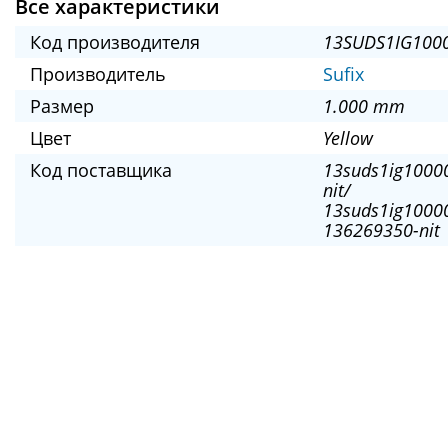
Все характеристики
Код производителя
13SUDS1IG1000
Производитель
Sufix
Размер
1.000 mm
Цвет
Yellow
Код поставщика
13suds1ig1000
nit/
13suds1ig10000
136269350-nit