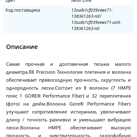
Цвет
Neon Lime
Код поставщика
13suds1cf039xvws71-
138361263-nit/
13suds1cf039xvws71-unit-
138361263-nit
Описание
Самая прочная и долговечная тесьма малого
диаметра.R8 Precision Технология плетения и волокна
обеспечивает превосходную прочность, округлость и
однородность лески.Состоит из 8 волокон (7 HMPE
плюс 1 GORE® Performance Fiber) и 32 переплетения
(фото) на дюйм.Волокна Gore® Performance Fibers
улучшают сопротивление истиранию, увеличивают
длину / точность разливки и уменьшают вибрацию
лески.Волокна HMPE обеспечивают высокую
прочность и чувствительность, гидрофобную