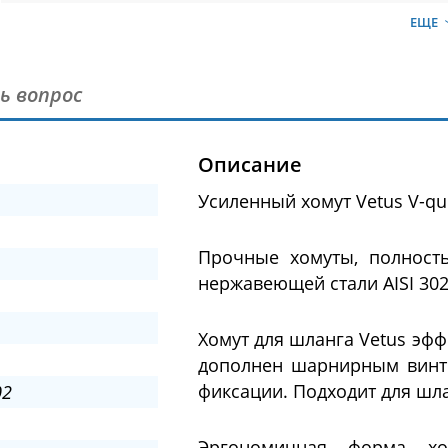
ЕЩЕ
ь вопрос
Описание
Усиленный хомут Vetus V-q
Прочные хомуты, полност
нержавеющей стали AISI 302
Хомут для шланга Vetus эф
дополнен шарнирным винто
фиксации. Подходит для шл
02
Эргономичная форма хо