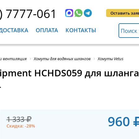
) 7777-061
Оставить зая
ДОСТАВКА
ОПЛАТА
КОНТАКТЫ
 и вентиляция
Хомуты для водяных шлангов
Хомуты Vetus
uipment HCHDS059 для шланга
4
960
1 333
Скидка: -28%