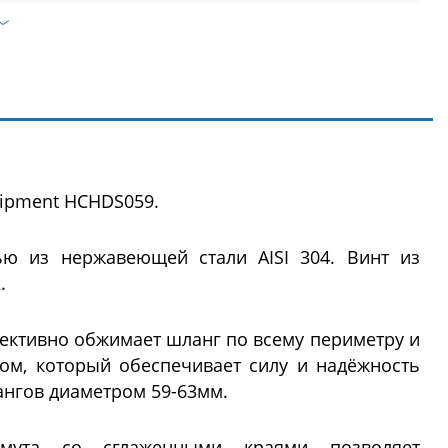
uipment HCHDS059.
ью из нержавеющей стали AISI 304. Винт из
.
фективно обжимает шланг по всему периметру и
м, который обеспечивает силу и надёжность
ангов диаметром 59-63мм.
мута со сглаженными краями позволяет