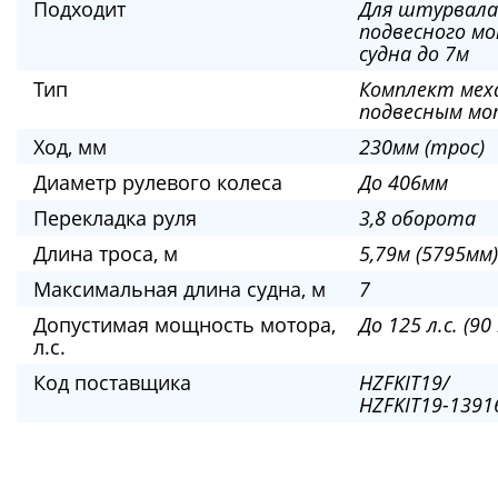
Подходит
Для штурвала
подвесного мо
судна до 7м
Тип
Комплект мех
подвесным м
Ход, мм
230мм (трос)
Диаметр рулевого колеса
До 406мм
Перекладка руля
3,8 оборота
Длина троса, м
5,79м (5795мм)
Максимальная длина судна, м
7
Допустимая мощность мотора,
До 125 л.с. (90
л.с.
Код поставщика
HZFKIT19/
HZFKIT19-1391