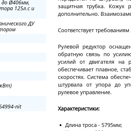
 до Ø406мм,
защитная трубка. Кожух 
тора 125л.с и
дополнительно. Взаимозаменя
анического ДУ
отором
Соответствует требованиям A.B
Рулевой редуктор оснащен
обратную связь по усилию
усилий от двигателя на р
обеспечивает плавное, ста
скоростях. Система обеспе
штурвала от упора до уп
 кВт)
рулевое управление.
64994-nit
Характеристики:
Длина троса - 5795мм;