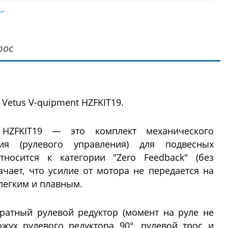
рос
Vetus V-quipment HZFKIT19.
HZFKIT19 — это комплект механического
ния (рулевого управления) для подвесных
носится к категории "Zero Feedback" (без
ачает, что усилие от мотора не передается на
легким и плавным.
ратный рулевой редуктор (момент на руле не
ожух рулевого редуктора 90°, рулевой трос и