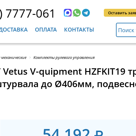
) 7777-061
Оставить зая
ДОСТАВКА
ОПЛАТА
КОНТАКТЫ
 механические
Комплекты рулевого управления
Vetus V-quipment HZFKIT19 т
турвала до Ø406мм, подвесно
54 192