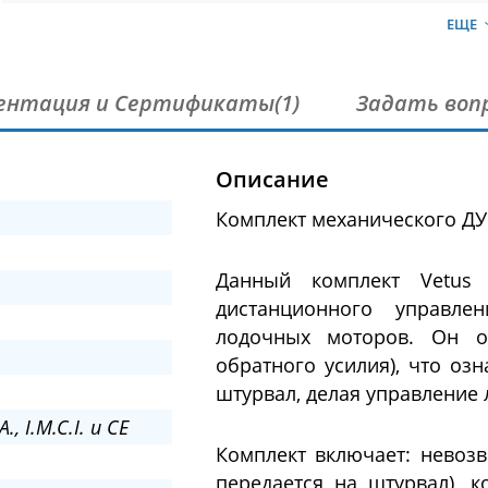
ЕЩЕ
ентация и Сертификаты(1)
Задать воп
Описание
Комплект механического ДУ 
Данный комплект Vetus 
дистанционного управле
лодочных моторов. Он от
обратного усилия), что озн
штурвал, делая управление 
., I.M.C.I. и CE
Комплект включает: невозв
передается на штурвал), к