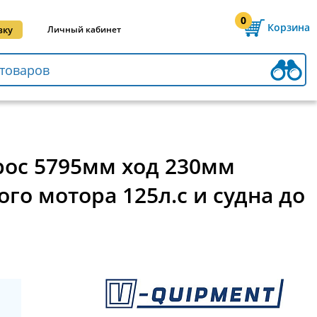
0
Корзина
вку
Личный кабинет
рос 5795мм ход 230мм
го мотора 125л.с и судна до