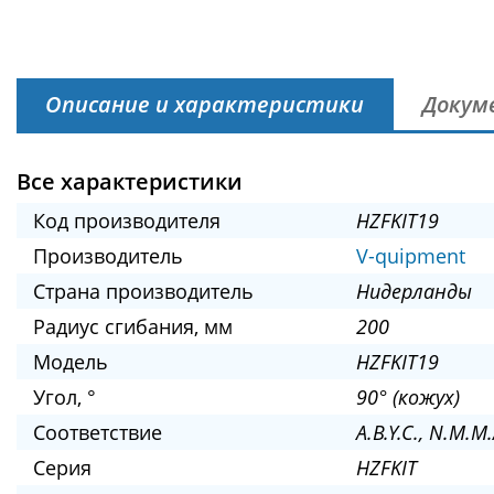
Описание и характеристики
Докум
Все характеристики
Код производителя
HZFKIT19
Производитель
V-quipment
Страна производитель
Нидерланды
Радиус сгибания, мм
200
Модель
HZFKIT19
Угол, °
90° (кожух)
Соответствие
A.B.Y.C., N.M.M.A
Серия
HZFKIT