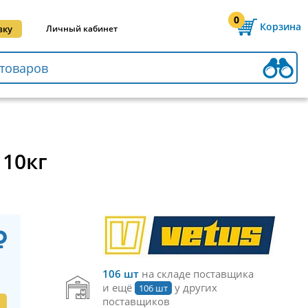
0
Корзина
вку
Личный кабинет
10кг
106 шт
на складе поставщика
и ещё
у других
106 шт
поставщиков