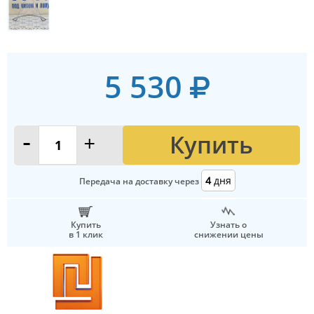
5 530
Купить
-
+
4
дня
Передача на доставку через
Купить
Узнать о
в 1 клик
снижении цены