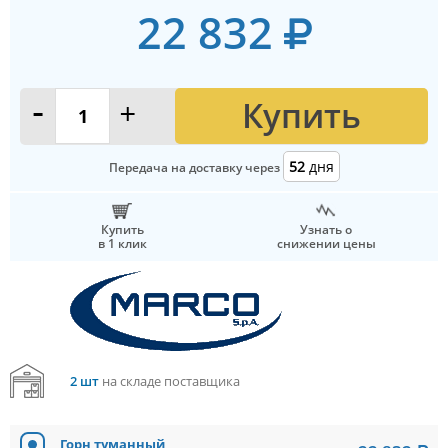
22 832
Купить
-
+
52
дня
Передача на доставку через
Купить
Узнать о
в 1 клик
снижении цены
2 шт
на складе поставщика
Горн туманный