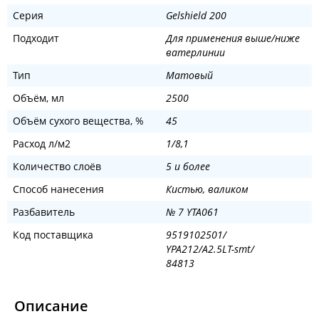
Серия
Gelshield 200
Подходит
Для применения выше/ниже
ватерлинии
Тип
Матовый
Объём, мл
2500
Объём сухого вещества, %
45
Расход л/м2
1/8,1
Количество слоёв
5 и более
Способ нанесения
Кистью, валиком
Разбавитель
№ 7 YTA061
Код поставщика
9519102501/
YPA212/A2.5LT-smt/
84813
Описание