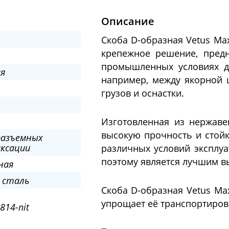
Описание
Скоба D-образная Vetus Ma
крепежное решение, пред
промышленных условиях д
ия
например, между якорной 
грузов и оснастки.
Изготовленная из нержаве
высокую прочность и стойк
разъемных
иксации
различных условий эксплуат
поэтому является лучшим в
ная
 сталь
Скоба D-образная Vetus Max
упрощает её транспортировк
814-nit