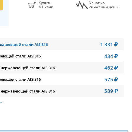
Купить
Узнать о
в 1 клик
снижении цены
1 331
ржавеющей стали AISI316
434
веющей стали AISI316
462
 нержавеющей стали AISI316
575
веющей стали AISI316
589
 нержавеющей стали AISI316